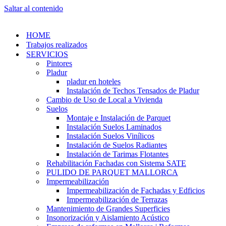
Saltar al contenido
HOME
Trabajos realizados
SERVICIOS
Pintores
Pladur
pladur en hoteles
Instalación de Techos Tensados de Pladur
Cambio de Uso de Local a Vivienda
Suelos
Montaje e Instalación de Parquet
Instalación Suelos Laminados
Instalación Suelos Vinílicos
Instalación de Suelos Radiantes
Instalación de Tarimas Flotantes
Rehabilitación Fachadas con Sistema SATE
PULIDO DE PARQUET MALLORCA
Impermeabilización
Impermeabilización de Fachadas y Edficios
Impermeabilización de Terrazas
Mantenimiento de Grandes Superficies
Insonorización y Aislamiento Acústico