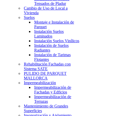
Tensados de Pladur
Cambio de Uso de Local a
Vivienda
Suelos
Montaje e Instalación de
Parquet
Instalación Suelos
Laminados
Instalación Suelos Vinílicos
Instalación de Suelos
Radiantes
Instalación de Tarimas
Flotantes
Rehabilitación Fachadas con
Sistema SATE
PULIDO DE PARQUET
MALLORCA
Impermeabilización
Impermeabilización de
Fachadas y Edficios
Impermeabilización de
Terrazas
Mantenimiento de Grandes
Superficies
Insonorización y Aislamiento