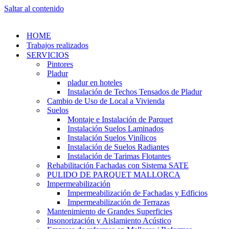
Saltar al contenido
HOME
Trabajos realizados
SERVICIOS
Pintores
Pladur
pladur en hoteles
Instalación de Techos Tensados de Pladur
Cambio de Uso de Local a Vivienda
Suelos
Montaje e Instalación de Parquet
Instalación Suelos Laminados
Instalación Suelos Vinílicos
Instalación de Suelos Radiantes
Instalación de Tarimas Flotantes
Rehabilitación Fachadas con Sistema SATE
PULIDO DE PARQUET MALLORCA
Impermeabilización
Impermeabilización de Fachadas y Edficios
Impermeabilización de Terrazas
Mantenimiento de Grandes Superficies
Insonorización y Aislamiento Acústico