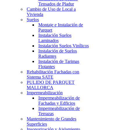
Tensados de Pladur
Cambio de Uso de Local a
Vivienda
Suelos
Montaje e Instalación de
Parquet
Instalación Suelos
Laminados
Instalación Suelos Vinílicos
Instalación de Suelos
Radiantes
Instalación de Tarimas
Flotantes
Rehabilitación Fachadas con
Sistema SATE
PULIDO DE PARQUET
MALLORCA
Impermeabilización
Impermeabilización de
Fachadas y Edficios
Impermeabilización de
Terrazas
Mantenimiento de Grandes
Superficies
Insonorización y Aislamiento