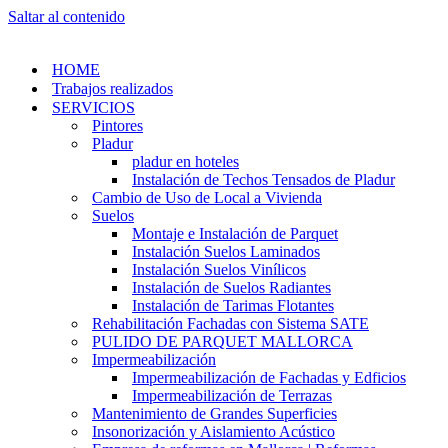
Saltar al contenido
HOME
Trabajos realizados
SERVICIOS
Pintores
Pladur
pladur en hoteles
Instalación de Techos Tensados de Pladur
Cambio de Uso de Local a Vivienda
Suelos
Montaje e Instalación de Parquet
Instalación Suelos Laminados
Instalación Suelos Vinílicos
Instalación de Suelos Radiantes
Instalación de Tarimas Flotantes
Rehabilitación Fachadas con Sistema SATE
PULIDO DE PARQUET MALLORCA
Impermeabilización
Impermeabilización de Fachadas y Edficios
Impermeabilización de Terrazas
Mantenimiento de Grandes Superficies
Insonorización y Aislamiento Acústico