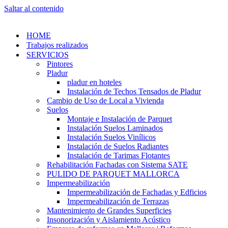
Saltar al contenido
HOME
Trabajos realizados
SERVICIOS
Pintores
Pladur
pladur en hoteles
Instalación de Techos Tensados de Pladur
Cambio de Uso de Local a Vivienda
Suelos
Montaje e Instalación de Parquet
Instalación Suelos Laminados
Instalación Suelos Vinílicos
Instalación de Suelos Radiantes
Instalación de Tarimas Flotantes
Rehabilitación Fachadas con Sistema SATE
PULIDO DE PARQUET MALLORCA
Impermeabilización
Impermeabilización de Fachadas y Edficios
Impermeabilización de Terrazas
Mantenimiento de Grandes Superficies
Insonorización y Aislamiento Acústico