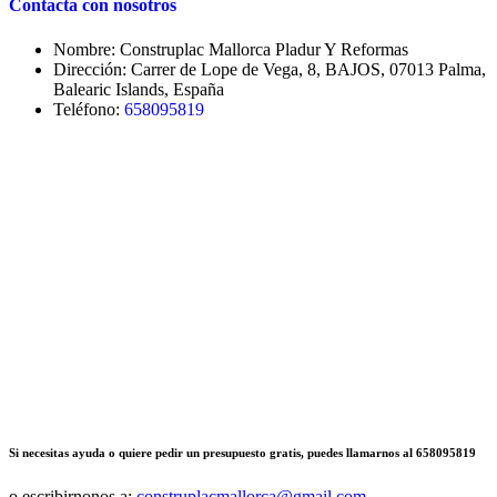
Contacta con nosotros
Nombre: Construplac Mallorca Pladur Y Reformas
Dirección: Carrer de Lope de Vega, 8, BAJOS, 07013 Palma,
Balearic Islands, España
Teléfono:
658095819
Si necesitas ayuda o quiere pedir un presupuesto gratis, puedes llamarnos al 658095819
o escribirnonos a:
construplacmallorca@gmail.com