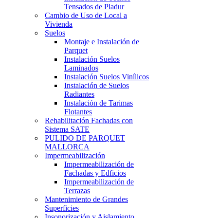
Tensados de Pladur
Cambio de Uso de Local a
Vivienda
Suelos
Montaje e Instalación de
Parquet
Instalación Suelos
Laminados
Instalación Suelos Vinílicos
Instalación de Suelos
Radiantes
Instalación de Tarimas
Flotantes
Rehabilitación Fachadas con
Sistema SATE
PULIDO DE PARQUET
MALLORCA
Impermeabilización
Impermeabilización de
Fachadas y Edficios
Impermeabilización de
Terrazas
Mantenimiento de Grandes
Superficies
Insonorización y Aislamiento