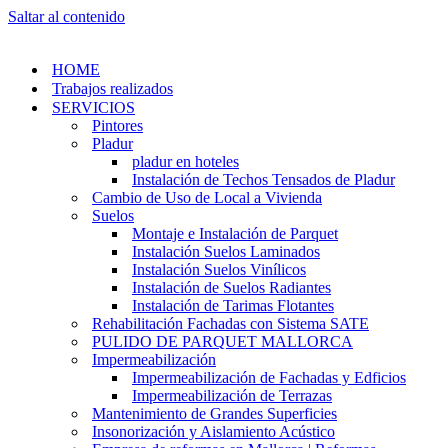
Saltar al contenido
HOME
Trabajos realizados
SERVICIOS
Pintores
Pladur
pladur en hoteles
Instalación de Techos Tensados de Pladur
Cambio de Uso de Local a Vivienda
Suelos
Montaje e Instalación de Parquet
Instalación Suelos Laminados
Instalación Suelos Vinílicos
Instalación de Suelos Radiantes
Instalación de Tarimas Flotantes
Rehabilitación Fachadas con Sistema SATE
PULIDO DE PARQUET MALLORCA
Impermeabilización
Impermeabilización de Fachadas y Edficios
Impermeabilización de Terrazas
Mantenimiento de Grandes Superficies
Insonorización y Aislamiento Acústico