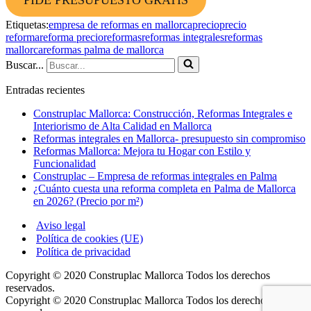
PIDE PRESUPUESTO GRATIS
Etiquetas:
empresa de reformas en mallorca
precio
precio
reforma
reforma precio
reformas
reformas integrales
reformas
mallorca
reformas palma de mallorca
Buscar...
Entradas recientes
Construplac Mallorca: Construcción, Reformas Integrales e
Interiorismo de Alta Calidad en Mallorca
Reformas integrales en Mallorca- presupuesto sin compromiso
Reformas Mallorca: Mejora tu Hogar con Estilo y
Funcionalidad
Construplac – Empresa de reformas integrales en Palma
¿Cuánto cuesta una reforma completa en Palma de Mallorca
en 2026? (Precio por m²)
Aviso legal
Política de cookies (UE)
Política de privacidad
Copyright © 2020 Construplac Mallorca Todos los derechos
reservados.
Copyright © 2020 Construplac Mallorca Todos los derechos