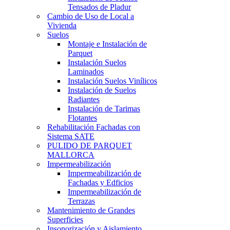
Tensados de Pladur
Cambio de Uso de Local a
Vivienda
Suelos
Montaje e Instalación de
Parquet
Instalación Suelos
Laminados
Instalación Suelos Vinílicos
Instalación de Suelos
Radiantes
Instalación de Tarimas
Flotantes
Rehabilitación Fachadas con
Sistema SATE
PULIDO DE PARQUET
MALLORCA
Impermeabilización
Impermeabilización de
Fachadas y Edficios
Impermeabilización de
Terrazas
Mantenimiento de Grandes
Superficies
Insonorización y Aislamiento