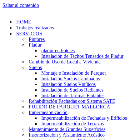
Saltar al contenido
HOME
Trabajos realizados
SERVICIOS
Pintores
Pladur
pladur en hoteles
Instalación de Techos Tensados de Pladur
Cambio de Uso de Local a Vivienda
Suelos
Montaje e Instalación de Parquet
Instalación Suelos Laminados
Instalación Suelos Vinílicos
Instalación de Suelos Radiantes
Instalación de Tarimas Flotantes
Rehabilitación Fachadas con Sistema SATE
PULIDO DE PARQUET MALLORCA
Impermeabilización
Impermeabilización de Fachadas y Edficios
Impermeabilización de Terrazas
Mantenimiento de Grandes Superficies
Insonorización y Aislamiento Acústico