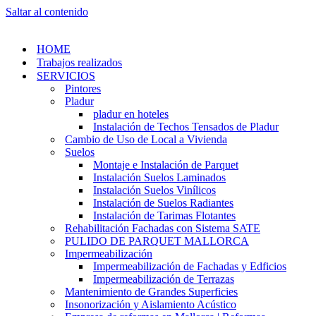
Saltar al contenido
HOME
Trabajos realizados
SERVICIOS
Pintores
Pladur
pladur en hoteles
Instalación de Techos Tensados de Pladur
Cambio de Uso de Local a Vivienda
Suelos
Montaje e Instalación de Parquet
Instalación Suelos Laminados
Instalación Suelos Vinílicos
Instalación de Suelos Radiantes
Instalación de Tarimas Flotantes
Rehabilitación Fachadas con Sistema SATE
PULIDO DE PARQUET MALLORCA
Impermeabilización
Impermeabilización de Fachadas y Edficios
Impermeabilización de Terrazas
Mantenimiento de Grandes Superficies
Insonorización y Aislamiento Acústico