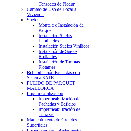
Tensados de Pladur
Cambio de Uso de Local a
Vivienda
Suelos
Montaje e Instalación de
Parquet
Instalación Suelos
Laminados
Instalación Suelos Vinílicos
Instalación de Suelos
Radiantes
Instalación de Tarimas
Flotantes
Rehabilitación Fachadas con
Sistema SATE
PULIDO DE PARQUET
MALLORCA
Impermeabilización
Impermeabilización de
Fachadas y Edficios
Impermeabilización de
Terrazas
Mantenimiento de Grandes
Superficies
Insonorización y Aislamiento