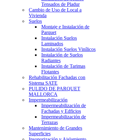
Tensados de Pladur
Cambio de Uso de Local a
Vivienda
Suelos
Montaje e Instalación de
Parquet
Instalación Suelos
Laminados
Instalación Suelos Vinílicos
Instalación de Suelos
Radiantes
Instalación de Tarimas
Flotantes
Rehabilitación Fachadas con
Sistema SATE
PULIDO DE PARQUET
MALLORCA
Impermeabilización
Impermeabilización de
Fachadas y Edficios
Impermeabilización de
Terrazas
Mantenimiento de Grandes
Superficies
Insonorización y Aislamiento