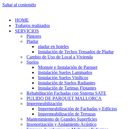
Saltar al contenido
HOME
Trabajos realizados
SERVICIOS
Pintores
Pladur
pladur en hoteles
Instalación de Techos Tensados de Pladur
Cambio de Uso de Local a Vivienda
Suelos
Montaje e Instalación de Parquet
Instalación Suelos Laminados
Instalación Suelos Vinílicos
Instalación de Suelos Radiantes
Instalación de Tarimas Flotantes
Rehabilitación Fachadas con Sistema SATE
PULIDO DE PARQUET MALLORCA
Impermeabilización
Impermeabilización de Fachadas y Edficios
Impermeabilización de Terrazas
Mantenimiento de Grandes Superficies
Insonorización y Aislamiento Acústico