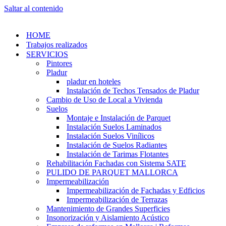
Saltar al contenido
HOME
Trabajos realizados
SERVICIOS
Pintores
Pladur
pladur en hoteles
Instalación de Techos Tensados de Pladur
Cambio de Uso de Local a Vivienda
Suelos
Montaje e Instalación de Parquet
Instalación Suelos Laminados
Instalación Suelos Vinílicos
Instalación de Suelos Radiantes
Instalación de Tarimas Flotantes
Rehabilitación Fachadas con Sistema SATE
PULIDO DE PARQUET MALLORCA
Impermeabilización
Impermeabilización de Fachadas y Edficios
Impermeabilización de Terrazas
Mantenimiento de Grandes Superficies
Insonorización y Aislamiento Acústico