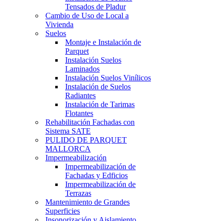
Tensados de Pladur
Cambio de Uso de Local a
Vivienda
Suelos
Montaje e Instalación de
Parquet
Instalación Suelos
Laminados
Instalación Suelos Vinílicos
Instalación de Suelos
Radiantes
Instalación de Tarimas
Flotantes
Rehabilitación Fachadas con
Sistema SATE
PULIDO DE PARQUET
MALLORCA
Impermeabilización
Impermeabilización de
Fachadas y Edficios
Impermeabilización de
Terrazas
Mantenimiento de Grandes
Superficies
Insonorización y Aislamiento