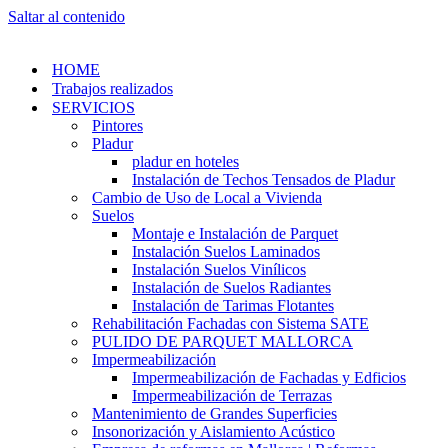
Saltar al contenido
HOME
Trabajos realizados
SERVICIOS
Pintores
Pladur
pladur en hoteles
Instalación de Techos Tensados de Pladur
Cambio de Uso de Local a Vivienda
Suelos
Montaje e Instalación de Parquet
Instalación Suelos Laminados
Instalación Suelos Vinílicos
Instalación de Suelos Radiantes
Instalación de Tarimas Flotantes
Rehabilitación Fachadas con Sistema SATE
PULIDO DE PARQUET MALLORCA
Impermeabilización
Impermeabilización de Fachadas y Edficios
Impermeabilización de Terrazas
Mantenimiento de Grandes Superficies
Insonorización y Aislamiento Acústico