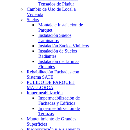
Tensados de Pladur
Cambio de Uso de Local a
Vivienda
Suelos
Montaje e Instalación de
Parquet
Instalación Suelos
Laminados
Instalación Suelos Vinílicos
Instalación de Suelos
Radiantes
Instalación de Tarimas
Flotantes
Rehabilitación Fachadas con
Sistema SATE
PULIDO DE PARQUET
MALLORCA
Impermeabilización
Impermeabilización de
Fachadas y Edficios
Impermeabilización de
Terrazas
Mantenimiento de Grandes
Superficies
Insonorización y Aislamiento