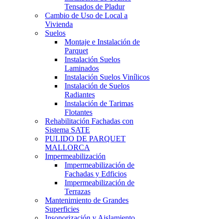
Tensados de Pladur
Cambio de Uso de Local a
Vivienda
Suelos
Montaje e Instalación de
Parquet
Instalación Suelos
Laminados
Instalación Suelos Vinílicos
Instalación de Suelos
Radiantes
Instalación de Tarimas
Flotantes
Rehabilitación Fachadas con
Sistema SATE
PULIDO DE PARQUET
MALLORCA
Impermeabilización
Impermeabilización de
Fachadas y Edficios
Impermeabilización de
Terrazas
Mantenimiento de Grandes
Superficies
Insonorización y Aislamiento