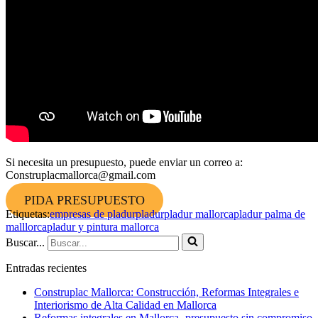
Si necesita un presupuesto, puede enviar un correo a:
Construplacmallorca@gmail.com
PIDA PRESUPUESTO
Etiquetas:
empresas de pladur
pladur
pladur mallorca
pladur palma de
malllorca
pladur y pintura mallorca
Buscar...
Entradas recientes
Construplac Mallorca: Construcción, Reformas Integrales e
Interiorismo de Alta Calidad en Mallorca
Reformas integrales en Mallorca- presupuesto sin compromiso