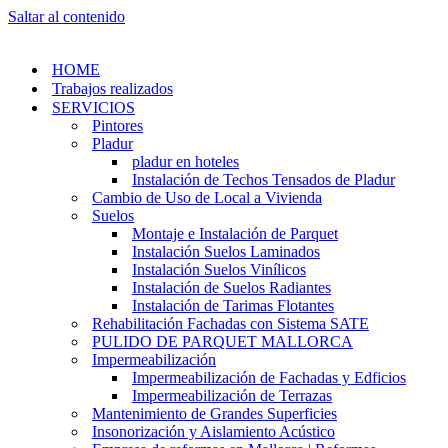
Saltar al contenido
HOME
Trabajos realizados
SERVICIOS
Pintores
Pladur
pladur en hoteles
Instalación de Techos Tensados de Pladur
Cambio de Uso de Local a Vivienda
Suelos
Montaje e Instalación de Parquet
Instalación Suelos Laminados
Instalación Suelos Vinílicos
Instalación de Suelos Radiantes
Instalación de Tarimas Flotantes
Rehabilitación Fachadas con Sistema SATE
PULIDO DE PARQUET MALLORCA
Impermeabilización
Impermeabilización de Fachadas y Edficios
Impermeabilización de Terrazas
Mantenimiento de Grandes Superficies
Insonorización y Aislamiento Acústico