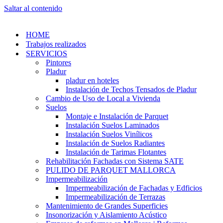
Saltar al contenido
HOME
Trabajos realizados
SERVICIOS
Pintores
Pladur
pladur en hoteles
Instalación de Techos Tensados de Pladur
Cambio de Uso de Local a Vivienda
Suelos
Montaje e Instalación de Parquet
Instalación Suelos Laminados
Instalación Suelos Vinílicos
Instalación de Suelos Radiantes
Instalación de Tarimas Flotantes
Rehabilitación Fachadas con Sistema SATE
PULIDO DE PARQUET MALLORCA
Impermeabilización
Impermeabilización de Fachadas y Edficios
Impermeabilización de Terrazas
Mantenimiento de Grandes Superficies
Insonorización y Aislamiento Acústico