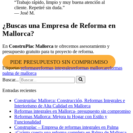
“Trabajo rápido, limpio y muy buena atención al
cliente. Repetiré sin duda.”
— José M.
¿Buscas una Empresa de Reforma en
Mallorca?
En
ConstruPlac Mallorca
te ofrecemos asesoramiento y
presupuesto gratuito para tu proyecto de reforma.
PIDE PRESUPUESTO SIN COMPROMISO
Etiquetas:
reformas
reformas integrales
reformas mallorca
reformas
palma de mallorca
Buscar...
Entradas recientes
Construplac Mallorca: Construcción, Reformas Integrales e
Interiorismo de Alta Calidad en Mallorca
Reformas integrales en Mallorca- presupuesto sin compromiso
Reformas Mallorca: Mejora tu Hogar con Estilo y
Funcionalidad
Construplac – Empresa de reformas integrales en Palma
¿Cuánto cuesta una reforma completa en Palma de Mallorca