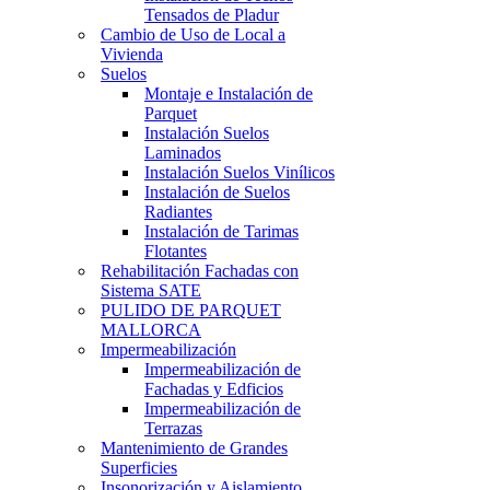
Tensados de Pladur
Cambio de Uso de Local a
Vivienda
Suelos
Montaje e Instalación de
Parquet
Instalación Suelos
Laminados
Instalación Suelos Vinílicos
Instalación de Suelos
Radiantes
Instalación de Tarimas
Flotantes
Rehabilitación Fachadas con
Sistema SATE
PULIDO DE PARQUET
MALLORCA
Impermeabilización
Impermeabilización de
Fachadas y Edficios
Impermeabilización de
Terrazas
Mantenimiento de Grandes
Superficies
Insonorización y Aislamiento